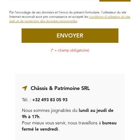
Par l'encodage de ses données et l'envoi du présent formulaire, l'utilisateur du site
Internet reconnaît avoir pris connaissance et accepté les
conditions d'utilisation du site
web et de protection des données personnelles
.
ENVOYER
(* = champ obligatoire)
Châssis & Patrimoine SRL
Tél. :
+32 493 83 05 93
Nous sommes joignables du
lundi au jeudi de
9h à 17h
.
Pour mieux vous servir, nous travaillons à
bureau
fermé le vendredi
.