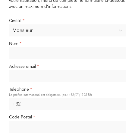
votre habitation, merci de compléter le formulaire ci-dessous
avec un maximum d’informations.
Civilité
*
Nom
*
Adresse email
*
Téléphone
*
Le préfixe international est obligatoire. (ex.: +32(474)12-34-56)
Code Postal
*