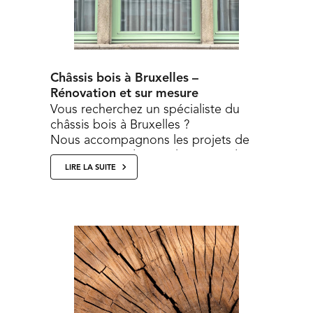
Châssis bois à Bruxelles –
Rénovation et sur mesure
Vous recherchez un spécialiste du
châssis bois à Bruxelles ?
Nous accompagnons les projets de
rénovation et de remplacement de
LIRE LA SUITE
châssis en bois, avec...