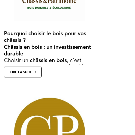
Pourquoi choisir le bois pour vos
châssis ?
Châssis en bois : un investissement
durable
Choisir un
châssis en bois
, c’est
investir dans un
matériau durable
,
LIRE LA SUITE
esthétique
et
responsable
, offran...