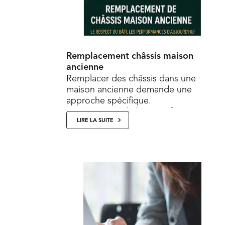
Remplacement châssis maison
ancienne
Remplacer des châssis dans une
maison ancienne demande une
approche spécifique.
Entre respect du bâti, performances
LIRE LA SUITE
énergétiques et contraintes tech...