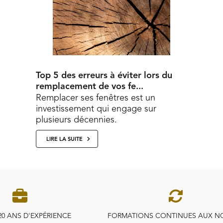
Top 5 des erreurs à éviter lors du
remplacement de vos fe...
Remplacer ses fenêtres est un
investissement qui engage sur
plusieurs décennies.
En évitant ces cinq erreurs, vous vous
LIRE LA SUITE
assurez un projet
performant...
20 ANS D'EXPÉRIENCE
FORMATIONS CONTINUES AUX N