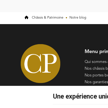
Châssis & Patrimoine
Notre blog
Menu prin
Qui sommes-
Nos châssis b
Nos portes b
Nos garantie
Nos réalisati
Une expérience uni