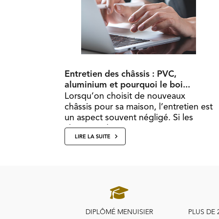
Entretien des châssis : PVC,
aluminium et pourquoi le boi...
Lorsqu’on choisit de nouveaux
châssis pour sa maison, l’entretien est
un aspect souvent négligé. Si les
châssis en bois sont connus pour
LIRE LA SUITE
nécessiter...
DIPLÔMÉ MENUISIER
PLUS DE 